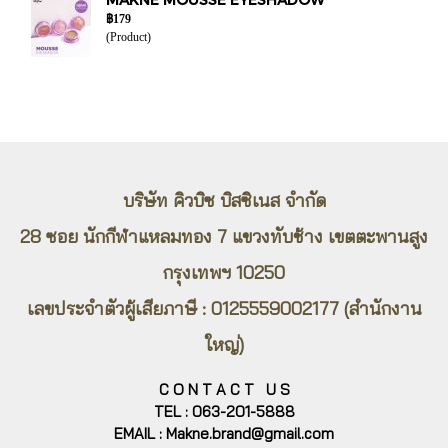
฿179
(Product)
บริษัท คิวบิซ บิสซิเนส จำกัด
28 ซอย นักกีฬาแหลมทอง 7 แขวงทับช้าง
เขตตะพานสูง
กรุงเทพ​ฯ 10250
เลขประจำตัวผู้เสียภาษี : 0125559002177 (สำนักงาน
ใหญ่)
C O N T A C T U S
TEL : 063-201-5888
EMAIL : Makne.brand@gmail.com