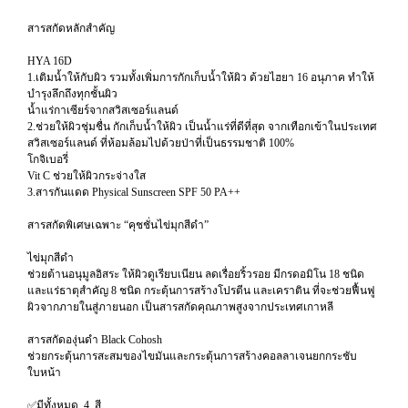
สารสกัดหลักสำคัญ
HYA 16D
1.เติมน้ำให้กับผิว รวมทั้งเพิ่มการกักเก็บน้ำให้ผิว ด้วยไฮยา 16 อนุภาค ทำให้
บำรุงลึกถึงทุกชั้นผิว
น้ำแร่กาเซียร์จากสวิสเซอร์แลนด์
2.ช่วยให้ผิวชุ่มชื่น กักเก็บน้ำให้ผิว เป็นน้ำแร่ที่ดีที่สุด จากเทือกเข้าในประเทศ
สวิสเซอร์แลนด์ ที่ห้อมล้อมไปด้วยป่าที่เป็นธรรมชาติ 100%
โกจิเบอรี่
Vit C ช่วยให้ผิวกระจ่างใส
3.สารกันแดด Physical Sunscreen SPF 50 PA++
สารสกัดพิเศษเฉพาะ “คุชชั่นไข่มุกสีดำ”
ไข่มุกสีดำ
ช่วยต้านอนุมูลอิสระ ให้ผิวดูเรียบเนียน ลดเรื่อยริ้วรอย มีกรดอมิโน 18 ชนิด
และแร่ธาตุสำคัญ 8 ชนิด กระตุ้นการสร้างโปรตีน และเคราติน ที่จะช่วยฟื้นฟู
ผิวจากภายในสู่ภายนอก เป็นสารสกัดคุณภาพสูงจากประเทศเกาหลี
สารสกัดองุ่นดำ Black Cohosh
ช่วยกระตุ้นการสะสมของไขมันและกระตุ้นการสร้างคอลลาเจนยกกระชับ
ใบหน้า
✅มีทั้งหมด 4 สี