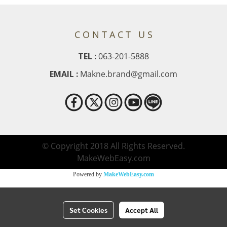
C O N T A C T U S
TEL :
063-201-5888
EMAIL :
Makne.brand@gmail.com
© Copyright 2018 All Rights Reserved.
MakeWebEasy.com
Powered by
MakeWebEasy.com
Set Cookies
Accept All