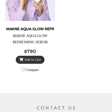
MAKNE AQUA GLOW REFRESHING SERUM CUSHION
MAKNE AQUA GLOW
REFRESHING SERUM
CUSHION No.04 Tan มักเน่
฿790
อควา โกลว์ รีเฟรชชิ่ง เซรั่ม
Add to Cart
คุชชั่น 04.แทน ราคา 490.-
(จากปกติราคา 790.-) (เน้นผิว
Compare
ฉ่ำโกลว์ เนื้อจะบางเบากว่า
เหมาะกับคนที่ไม่มีปัญหาริ้วรอย
ใช้เติมระหว่างวันเพื่อสร้างผิว
ใหม่ได้ตลอดวัน )
C O N T A C T U S