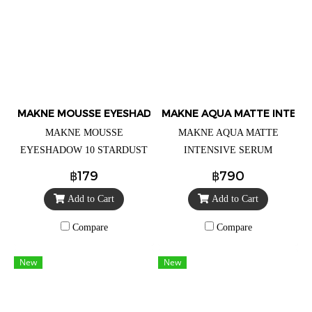
MAKNE MOUSSE EYESHADOW
MAKNE AQUA MATTE INTENS
MAKNE MOUSSE
MAKNE AQUA MATTE
EYESHADOW 10 STARDUST
INTENSIVE SERUM
(มักเน่ มูส อายแชโดว์ 10 สทาร์
CUSHION No.01 - Fair มักเน่
฿179
฿790
ดัส) อายแชโดว์ เนื้อมูสนุ่มละ
อควา แมท อินเทนซีฟ เซรั่ม
Add to Cart
Add to Cart
มุน ราคาตลับละ 99.- (จาก
คุชชั่น 01.แฟร์ ราคา 490.-
ราคาปกติ 179.-)
(จากปกติราคา 790.-) (เน้น
Compare
Compare
ปกปิด ริ้วรอยต่างๆ สร้างผิวใหม่
ที่เป็นผิว แบบไม่หนักหน้า)
New
New