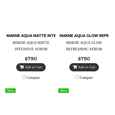
MAKNE AQUA MATTE INTENSIVE SERUM CUSHION
MAKNE AQUA GLOW REFRESH
MAKNE AQUA MATTE
MAKNE AQUA GLOW
INTENSIVE SERUM
REFRESHING SERUM
CUSHION No.04 Tan แทน มัก
CUSHION No.01 - Fair มักเน่
฿790
฿790
เน่ อควา แมท อินเทนซีฟ เซรั่ม
อควา โกลว์ รีเฟรชชิ่ง เซรั่ม
Add to Cart
Add to Cart
คุชชั่น 04. แทน ราคา 490.-
คุชชั่น 01.แฟร์ ราคา 490.-
(จากปกติราคา 790.-) (เน้น
(จากปกติราคา 790.-) (เน้นผิว
Compare
Compare
ปกปิด ริ้วรอยต่างๆ สร้างผิวใหม่
ฉ่ำโกลว์ เนื้อจะบางเบากว่า
ที่เป็นผิว แบบไม่หนักหน้า)
เหมาะกับคนที่ไม่มีปัญหาริ้วรอย
New
New
ใช้เติมระหว่างวันเพื่อสร้างผิว
ใหม่ได้ตลอดวัน )